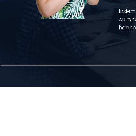
Insiem
curand
hanno 