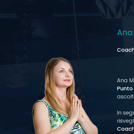
Ana
Coach
Ana Ma
Punto
ascolt
In seg
risveg
Coach