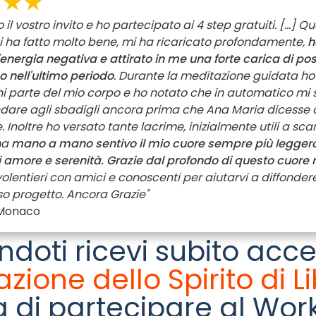
 il vostro invito e ho partecipato ai 4 step gratuiti. [...] Q
i ha fatto molto bene, mi ha ricaricato profondamente,
h
l'energia negativa e attirato in me una forte carica di pos
 nell'ultimo periodo
. Durante la meditazione guidata ho
i parte del mio corpo e ho notato che in automatico mi 
dare agli sbadigli ancora prima che Ana Maria dicesse c
. Inoltre ho versato tante lacrime, inizialmente utili a sca
ma
mano a mano sentivo il mio cuore sempre più leggero
 amore e serenità. Grazie dal profondo di questo cuore 
olentieri con amici e conoscenti per aiutarvi a diffonder
o progetto. Ancora Grazie"
 Monaco
endoti ricevi subito acc
azione dello Spirito di L
a di partecipare al Wo