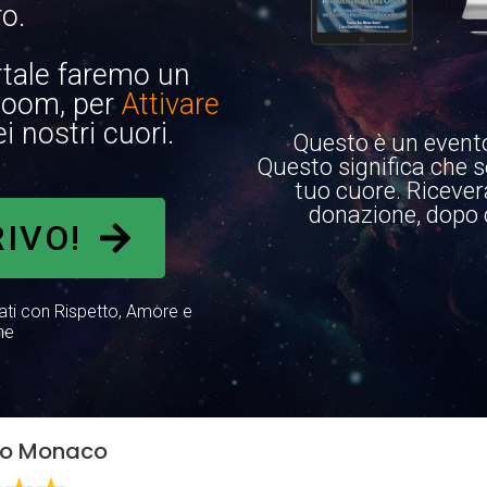
ro.
rtale faremo un
 Zoom, per
Attivare
i nostri cuori.
Questo è un event
Questo significa che se
tuo cuore. Riceverai
donazione, dopo ch
RIVO!
 dati con Rispetto, Amore e
ne
 Lo Monaco