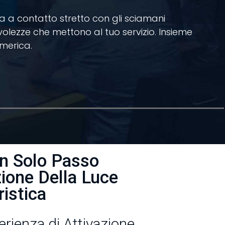
na a contatto stretto con gli sciamani
lezze che mettono al tuo servizio. Insieme
America.
Un Solo Passo
zione Della Luce
ristica
erienza di Attivazione