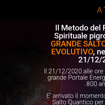
A 
Il Metodo del 
Spirituale pigro
GRANDE SALT
EVOLUTIVO
, n
21/12/
Il 21/12/2020 alle ore 
grande Portale Energe
800 an
E' arrivato il momento
Salto Quantico per 