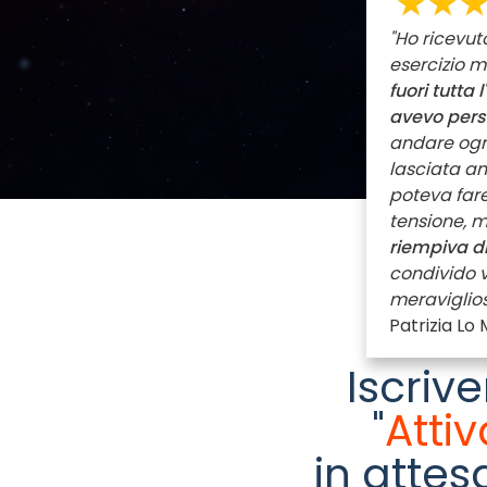
"Ho ricevuto
esercizio m
fuori tutta 
avevo perso
andare ogn
lasciata an
poteva fare
tensione, 
riempiva di
condivido v
meraviglios
Patrizia Lo
Iscriv
"
Attiv
in attes