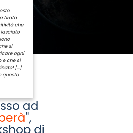
uesto
a tirato
itività che
 lasciato
sono
he si
ricare ogni
 e che si
rinato!
[...]
e questo
esso ad
iberà
",
rkshop di