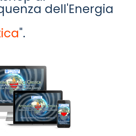
equenza dell'Energia
tica
".