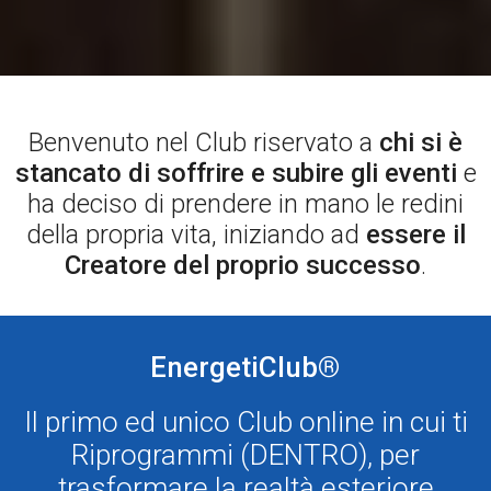
Benvenuto nel Club riservato a
chi si è
stancato di soffrire e subire gli eventi
e
ha deciso di prendere in mano le redini
della propria vita, iniziando ad
essere il
Creatore del proprio successo
.
EnergetiClub
®
Il primo ed unico Club online in cui ti
Riprogrammi (DENTRO), per
trasformare la realtà esteriore