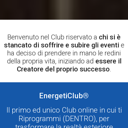
Benvenuto nel Club riservato a
chi si è
stancato di soffrire e subire gli eventi
e
ha deciso di prendere in mano le redini
della propria vita, iniziando ad
essere il
Creatore del proprio successo
.
EnergetiClub
®
Il primo ed unico Club online in cui ti
Riprogrammi (DENTRO), per
trasformare la realtà esteriore